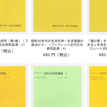
研究（第1報）（ブ
昭和30年代の生活世界ー生活漫画の
「猫の家」そ
文化研究叢書；3）
視点からー（ブックレット近代文化
ある』を住生
研究叢書；4）
クレット近
円（税込）
通
880 円（税込）
通
88
常
常
価
価
格
格