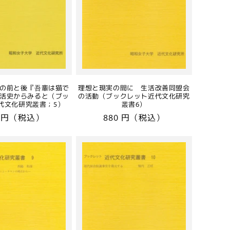
の前と後『吾輩は猫で
理想と現実の間に 生活改善同盟会
活史からみると（ブッ
の活動（ブックレット近代文化研究
代文化研究叢書；5）
叢書6）
0 円（税込）
通
880 円（税込）
常
価
格