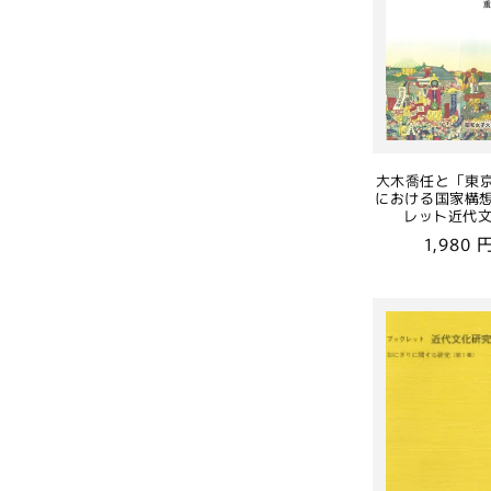
大木喬任と「東京
における国家構想
レット近代文
通
1,980
常
価
格