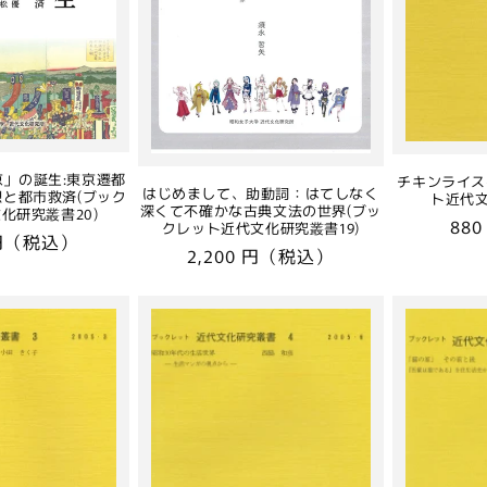
」の誕生:東京遷都
チキンライス
はじめまして、助動詞：はてしなく
と都市救済(ブック
ト近代
深くて不確かな古典文法の世界(ブッ
化研究叢書20)
通
88
クレット近代文化研究叢書19)
 円（税込）
常
通
2,200 円（税込）
価
常
格
価
格