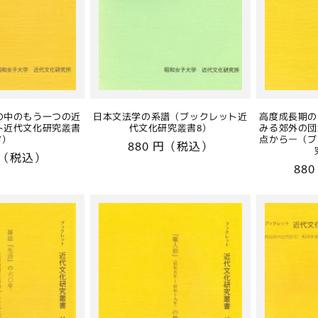
の中のもう一つの近
日本文法学の系譜（ブックレット近
高度成長期の
ト近代文化研究叢書
代文化研究叢書8）
みる郊外の団
7）
点からー（ブ
通
880 円（税込）
円（税込）
常
通
88
価
常
格
価
格