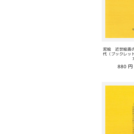
泥絵 近世絵画
代（ブックレッ
通
880 
常
価
格