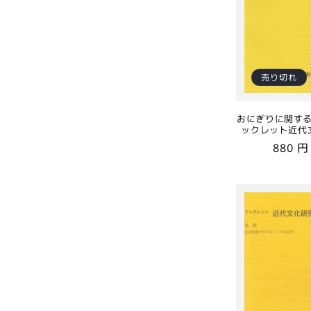
売り切れ
おにぎりに関する
ックレット近代
通
880 
常
価
格