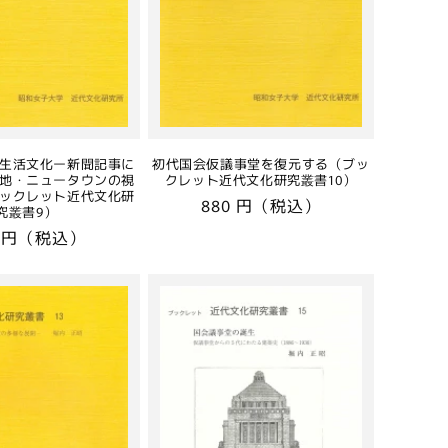
生活文化ー新聞記事に
初代国会仮議事堂を復元する（ブッ
地・ニュータウンの視
クレット近代文化研究叢書10）
ックレット近代文化研
通
880 円（税込）
究叢書9）
常
0 円（税込）
価
格