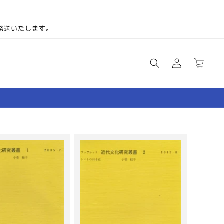
次発送いたします。
ロ
カ
グ
ー
イ
ト
ン