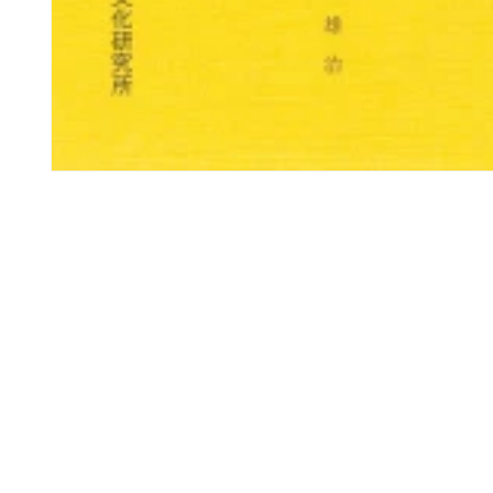
モ
ー
ダ
ル
で
メ
デ
ィ
ア
(1)
を
開
く