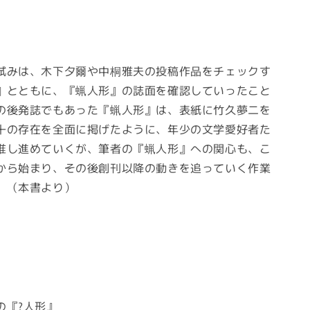
みは、木下夕爾や中桐雅夫の投稿作品をチェックす
』とともに、『蝋人形』の誌面を確認していったこと
の後発誌でもあった『蝋人形』は、表紙に竹久夢二を
十の存在を全面に掲げたように、年少の文学愛好者た
推し進めていくが、筆者の『蝋人形』への関心も、こ
から始まり、その後創刊以降の動きを追っていく作業
。（本書より）
発
『?人形』