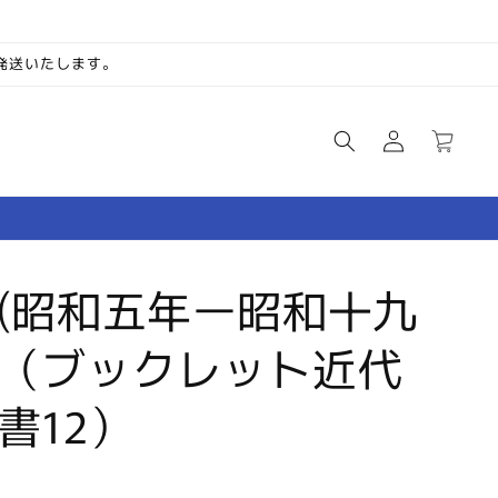
次発送いたします。
ロ
カ
グ
ー
イ
ト
ン
(昭和五年ー昭和十九
（ブックレット近代
書12）