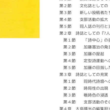
第２節 文化誌としての『
第３節 新しい投稿者た
第４節 支部活動の拡大
第５節 同人誌の刊行と
第２章 詩誌としての『?
第１節 「詩中心」の
第２節 加藤憲治の発
第３節 加藤の提起
第４節 定型詩運動へ
第５節 加藤の目指し
第３章 詩誌としての充実
第１節 同時代詩壇へ
第２節 時局性の出現
第３節 戦時色の浸透
第４節 支部活動のそ
第４章 大島博光の編集担