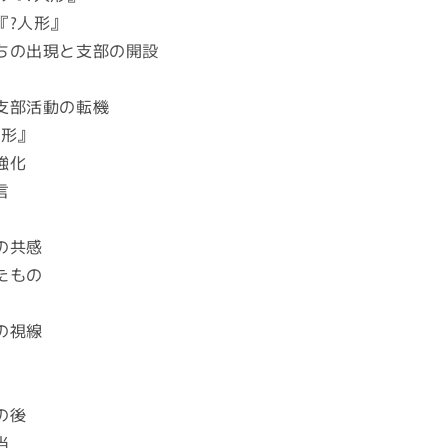
?人形』
ちの出現と支部の開設
支部活動の転機
人形』
強化
言
の共感
たもの
の視線
の後
当