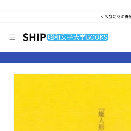
コンテ
ンツに
進む
＜お盆期間の発送
商品情
報にス
キップ