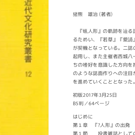
常
価
猪熊 雄治 (著者)
格
『蝋人形』の軌跡を辿る試
るためい、『若草』『愛誦
が契機となっている。二誌
起用し、また主催者西城八
ちの嗜好を意識した方向を
のような誌面作りへの注目
を進めていくこととなった
初版2017年3月25日
B5判／64ページ
はじめに
第１章 『?人形』の出
第１節 投書雑誌としての