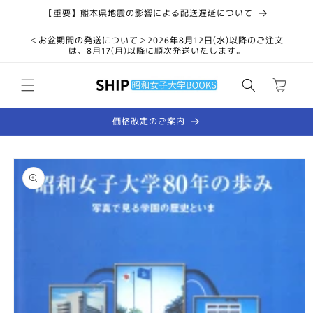
コンテ
【重要】熊本県地震の影響による配送遅延について
ンツに
進む
＜お盆期間の発送について＞2026年8月12日(水)以降のご注文
は、8月17(月)以降に順次発送いたします。
カ
ー
ト
価格改定のご案内
商品情
報にス
キップ