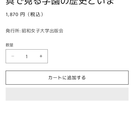
で
メ
デ
通
1,870 円（税込）
ィ
常
ア
(1)
価
発行所: 昭和女子大学出版会
を
格
開
く
数量
昭
昭
和
和
女
女
カートに追加する
子
子
大
大
学
学
80
80
年
年
の
の
歩
歩
み
み