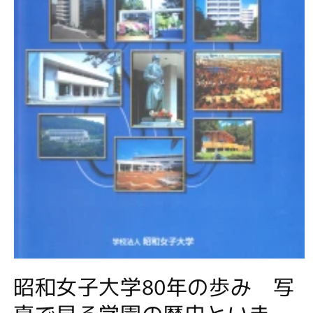
モ
昭和女子大学80年の歩み 写
ー
ダ
ル
真で見る学園の歴史といま