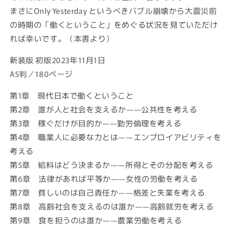
まさにOnly Yesterday というべきバブル崩壊から大震災前
の時期の「働くということ」をめぐる状況を見ていただけ
れば幸いです。（本書より）
新装版 初版2023年11月1日
A5判／180ページ
第1章 現代日本で働くということ
第2章 誰が人と社会を支えるか——公共性を考える
第3章 稼ぐだけが目的か——勤労倫理を考える
第4章 職業人に必要な力とは——エンプロイアビリティを
考える
第5章 給料はどう決まるか——所得とその分配を考える
第6章 法律があれば平等か——女性の労働を考える
第7章 貧しいのは自己責任か——格差と失業を考える
第8章 高齢社会を支えるのは誰か——高齢就労を考える
第9章 食を担うのは誰か——農業労働を考える