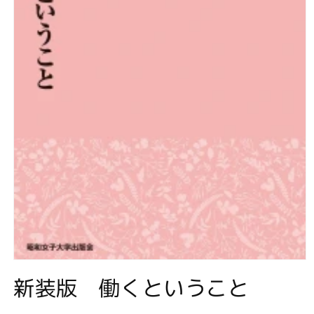
モ
新装版 働くということ
ー
ダ
ル