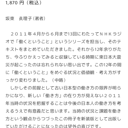
で
通
1,870 円（税込）
メ
常
デ
価
ィ
坂東 眞理子 (著者)
ア
格
(1)
を
２０１１年４月から６月まで13回にわたってＮＨＫラジ
開
オで「働くということ」というシリーズを担当し、そのテ
く
キストをまとめていただきました。それから12年余りがた
ち、今ふりかえってみると収録している時期に東日本大震
災が起こったのは忘れられない思い出です。この12年の間
に「働くということ」をめぐる状況と価値観・考え方がす
っかり変わりました。（中略）
しかしその前提として古い日本型の働き方の限界が明ら
かになり、新しい「働き方」の在り方が見えない２０１１
年当時の状況を把握することは今後の日本人の働き方を考
えるうえで有意義だと思います。当時の状況と課題を働き
方という観点からつづったこの冊子を新装版として出版し
ていただけることになったのは望外の喜びです。