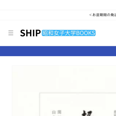
コンテ
ンツに
進む
＜お盆期間の発送
商品情
報にス
キップ