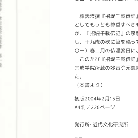
格
釋義澄撰『招堤千載伝記』
としてもっとも尊重すべき
が、『招堤千載伝記』の序
し、十九歳の秋に筆を執っ
〇一）春二月の仏涅槃日に
このたび『招堤千載伝記』
宗戒学院所蔵の妙音院元鏡
（本書より）
初版2004年2月15日
A4判／226ページ
発行所: 近代文化研究所