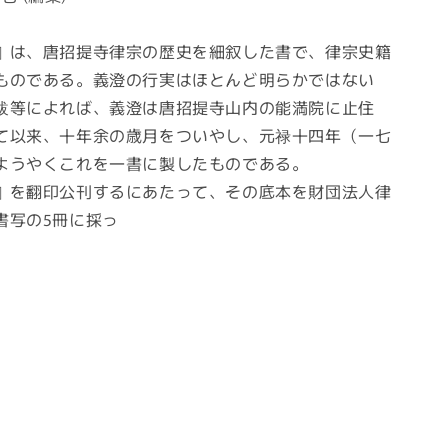
は、唐招提寺律宗の歴史を細叙した書で、律宗史籍
ものである。義澄の行実はほとんど明らかではない
跋等によれば、義澄は唐招提寺山内の能満院に止住
て以来、十年余の歳月をついやし、元禄十四年（一七
ようやくこれを一書に製したものである。
を翻印公刊するにあたって、その底本を財団法人律
書写の5冊に採っ
た。