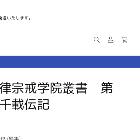
次発送いたします。
ロ
カ
グ
ー
イ
ト
ン
律宗戒学院叢書 第
千載伝記
也 (編集)