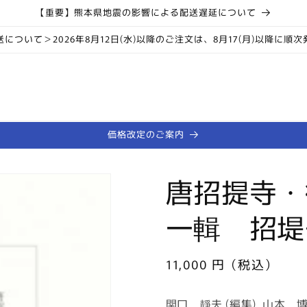
【重要】熊本県地震の影響による配送遅延について
について＞2026年8月12日(水)以降のご注文は、8月17(月)以降に順
価格改定のご案内
唐招提寺・
一輯 招堤
通
11,000 円（税込）
常
価
関口 靜夫 (編集), 山本 博